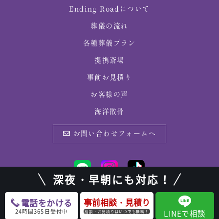
Ending Roadについて
葬儀の流れ
各種葬儀プラン
提携斎場
事前お見積り
お客様の声
海洋散骨
お問い合わせフォームへ
深夜・早朝にも対応！
事前相談・見積り
電話をかける
©
北広島家族葬・札幌家族葬・自宅葬・葬儀 | Ending Road（エンディングロー
24時間365日受付中
LINEで相談
相談・お見積りはいつでも無料！
ド）