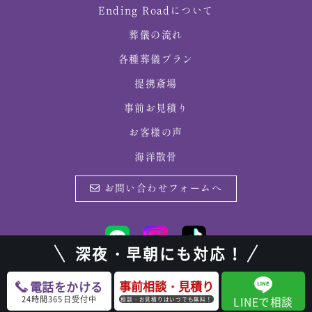
Ending Roadについて
葬儀の流れ
各種葬儀プラン
提携斎場
事前お見積り
お客様の声
海洋散骨
お問い合わせフォームへ
深夜・早朝にも対応！
事前相談・見積り
電話をかける
©
北広島家族葬・札幌家族葬・自宅葬・葬儀 | Ending Road（エンディングロー
24時間365日受付中
LINEで相談
相談・お見積りはいつでも無料！
ド）