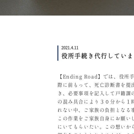
2021.4.11
役所手続き代行していま
【Ending Road】では
際に前もって、死亡診断書を提
き、必要事項を記入して戸籍課
の混み具合により３０分から１
れない中、ご家族の負担となる
この作業をご家族自身にお願い
にいてもらいたい。この想いか