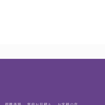
提携斎場
事前お見積り
お客様の声